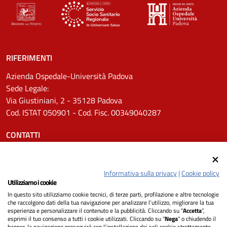
RIFERIMENTI
Azienda Ospedale-Università Padova
Sede Legale:
Via Giustiniani, 2 - 35128 Padova
Cod. ISTAT 050901 - Cod. Fisc. 00349040287
CONTATTI
Tel.
0498211111
Email:
protocollo.aopd@aopd.veneto.it
Informativa sulla privacy
|
Cookie policy
Pec:
protocollo.aopd@pecveneto.it
Utilizziamo i cookie
In questo sito utilizziamo cookie tecnici, di terze parti, profilazione e altre tecnologie
SEGUICI SU
che raccolgono dati della tua navigazione per analizzare l’utilizzo, migliorare la tua
esperienza e personalizzare il contenuto e la pubblicità. Cliccando su “
Accetta
”,
esprimi il tuo consenso a tutti i cookie utilizzati. Cliccando su "
Nega
" o chiudendo il
banner, la navigazione proseguirà con l’installazione dei soli cookie strettamente