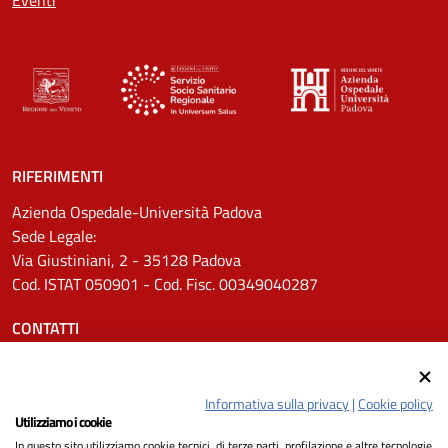
Eventi
RIFERIMENTI
Azienda Ospedale-Università Padova
Sede Legale:
Via Giustiniani, 2 - 35128 Padova
Cod. ISTAT 050901 - Cod. Fisc. 00349040287
CONTATTI
Tel.
0498211111
Email:
protocollo.aopd@aopd.veneto.it
Informativa sulla privacy
|
Cookie policy
Pec:
protocollo.aopd@pecveneto.it
Utilizziamo i cookie
In questo sito utilizziamo cookie tecnici, di terze parti, profilazione e altre tecnologie