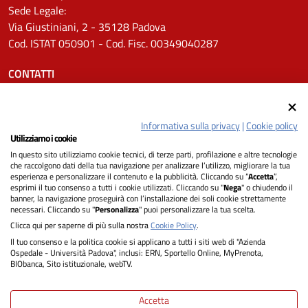
Sede Legale:
Via Giustiniani, 2 - 35128 Padova
Cod. ISTAT 050901 - Cod. Fisc. 00349040287
CONTATTI
Tel.
0498211111
Email:
protocollo.aopd@aopd.veneto.it
Informativa sulla privacy
|
Cookie policy
Pec:
protocollo.aopd@pecveneto.it
Utilizziamo i cookie
In questo sito utilizziamo cookie tecnici, di terze parti, profilazione e altre tecnologie
SEGUICI SU
che raccolgono dati della tua navigazione per analizzare l’utilizzo, migliorare la tua
esperienza e personalizzare il contenuto e la pubblicità. Cliccando su “
Accetta
”,
esprimi il tuo consenso a tutti i cookie utilizzati. Cliccando su "
Nega
" o chiudendo il
banner, la navigazione proseguirà con l’installazione dei soli cookie strettamente
necessari. Cliccando su "
Personalizza
" puoi personalizzare la tua scelta.
Privacy
Clicca qui per saperne di più sulla nostra
Cookie Policy
.
Il tuo consenso e la politica cookie si applicano a tutti i siti web di "Azienda
Dichiarazione di Accessibilità
Ospedale - Università Padova", inclusi: ERN, Sportello Online, MyPrenota,
BIObanca, Sito istituzionale, webTV.
Note legali
Accetta
Informativa cookie