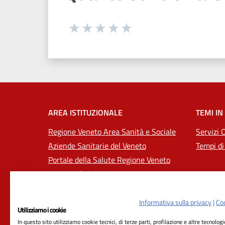
Seleziona una valutazione da 1 a 5
Valuta 1 stelle su 5
Valuta 2 stelle su 5
Valuta 3 stelle su 5
Valuta 4 stelle su 5
Valuta 5 stelle su 5
AREA ISTITUZIONALE
TEMI IN
Regione Veneto Area Sanità e Sociale
Servizi 
Aziende Sanitarie del Veneto
Tempi di
Portale della Salute Regione Veneto
Università di Padova
Informativa sulla privacy
|
Coo
Utilizziamo i cookie
In questo sito utilizziamo cookie tecnici, di terze parti, profilazione e altre tecnolog