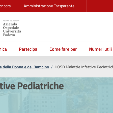
oncorsi
Amministrazione Trasparente
ica
Partecipa
Come fare per
Numeri utili
e della Donna e del Bambino
/
UOSD Malattie Infettive Pediatric
tive Pediatriche