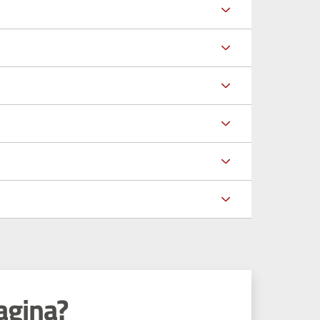
agina?