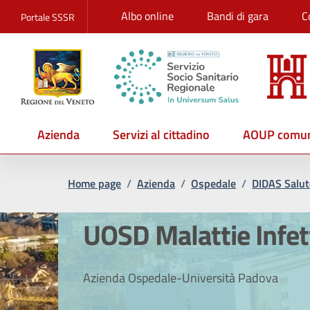
Albo online
Bandi di gara
C
Portale SSSR
Azienda
Servizi al cittadino
AOUP comun
Home page
/
Azienda
/
Ospedale
/
DIDAS Salut
UOSD Malattie Infet
Azienda Ospedale-Università Padova