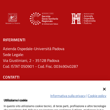
RIFERIMENTI
Azienda Ospedale-Università Padova
Sede Legale:
Via Giustiniani, 2 - 35128 Padova
Cod. ISTAT 050901 - Cod. Fisc. 00349040287
CONTATTI
Tel.
0498211111
Email:
protocollo.aopd@aopd.veneto.it
Informativa sulla privacy
|
Cookie policy
Pec:
protocollo.aopd@pecveneto.it
Utilizziamo i cookie
In questo sito utilizziamo cookie tecnici, di terze parti, profilazione e altre tecnologie
SEGUICI SU
che raccolgono dati della tua navigazione per analizzare l’utilizzo, migliorare la tua