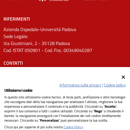
RIFERIMENTI
Azienda Ospedale-Università Padova
Sede Legale:
Via Giustiniani, 2 - 35128 Padova
Cod. ISTAT 050901 - Cod. Fisc. 00349040287
CONTATTI
Tel.
0498211111
Email:
protocollo.aopd@aopd.veneto.it
Informativa sulla privacy
|
Cookie policy
Pec:
protocollo.aopd@pecveneto.it
Utilizziamo i cookie
In questo sito utilizziamo cookie tecnici, di terze parti, profilazione e altre tecnologie
SEGUICI SU
che raccolgono dati della tua navigazione per analizzare l’utilizzo, migliorare la tua
esperienza e personalizzare il contenuto e la pubblicità. Cliccando su “
Accetta
”,
esprimi il tuo consenso a tutti i cookie utilizzati. Cliccando su "
Nega
" o chiudendo il
banner, la navigazione proseguirà con l’installazione dei soli cookie strettamente
necessari. Cliccando su "
Personalizza
" puoi personalizzare la tua scelta.
Privacy
Clicca qui per saperne di più sulla nostra
Cookie Policy
.