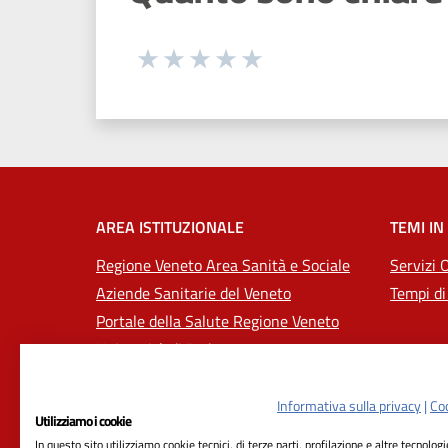
Seleziona una valutazione da 1 a 5
Valuta 1 stelle su 5
Valuta 2 stelle su 5
Valuta 3 stelle su 5
Valuta 4 stelle su 5
Valuta 5 stelle su 5
AREA ISTITUZIONALE
TEMI IN
Regione Veneto Area Sanità e Sociale
Servizi 
Aziende Sanitarie del Veneto
Tempi di
Portale della Salute Regione Veneto
Università di Padova
Informativa sulla privacy
|
Coo
Utilizziamo i cookie
In questo sito utilizziamo cookie tecnici, di terze parti, profilazione e altre tecnolog