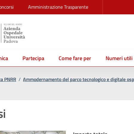
oncorsi
Amministrazione Trasparente
ica
Partecipa
Come fare per
Numeri utili
nza PNRR
/
Ammodernamento del parco tecnologico e digitale osp
si