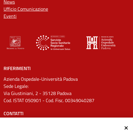
News
Ufficio Comunicazione
Eventi
RIFERIMENTI
Azienda Ospedale-Università Padova
Sede Legale:
Via Giustiniani, 2 - 35128 Padova
Cod. ISTAT 050901 - Cod. Fisc. 00349040287
CONTATTI
Tel.
0498211111
Email:
protocollo.aopd@aopd.veneto.it