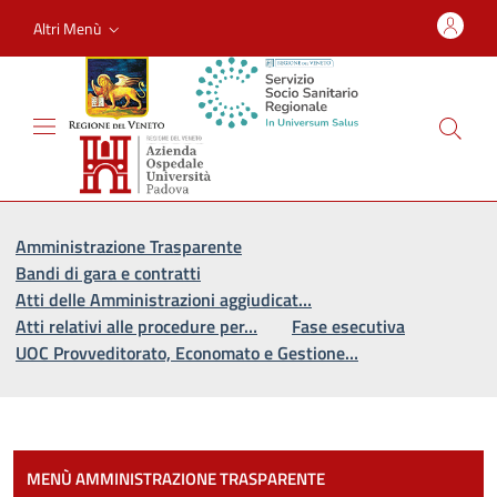
Altri Menù
Vai al percorso di navigazione
Vai al contenuto principale
Amministrazione Trasparente
Bandi di gara e contratti
Atti delle Amministrazioni aggiudicat…
Atti relativi alle procedure per…
Fase esecutiva
UOC Provveditorato, Economato e Gestione…
Most
MENÙ AMMINISTRAZIONE TRASPARENTE