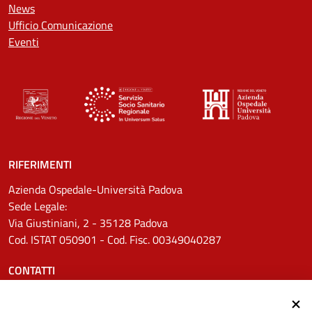
News
Ufficio Comunicazione
Eventi
RIFERIMENTI
Azienda Ospedale-Università Padova
Sede Legale:
Via Giustiniani, 2 - 35128 Padova
Cod. ISTAT 050901 - Cod. Fisc. 00349040287
CONTATTI
Tel.
0498211111
Email:
protocollo.aopd@aopd.veneto.it