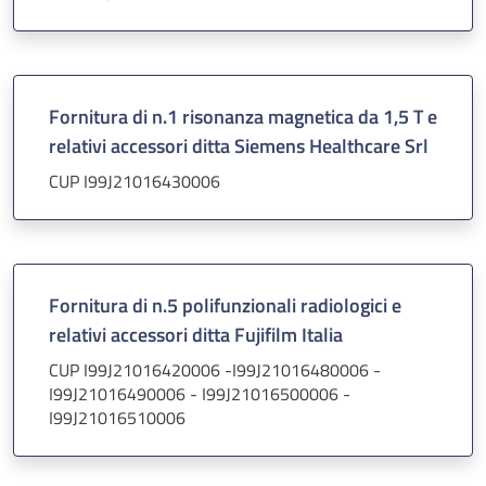
Fornitura di n.1 risonanza magnetica da 1,5 T e
relativi accessori ditta Siemens Healthcare Srl
CUP I99J21016430006
Fornitura di n.5 polifunzionali radiologici e
relativi accessori ditta Fujifilm Italia
CUP I99J21016420006 -I99J21016480006 -
I99J21016490006 - I99J21016500006 -
I99J21016510006