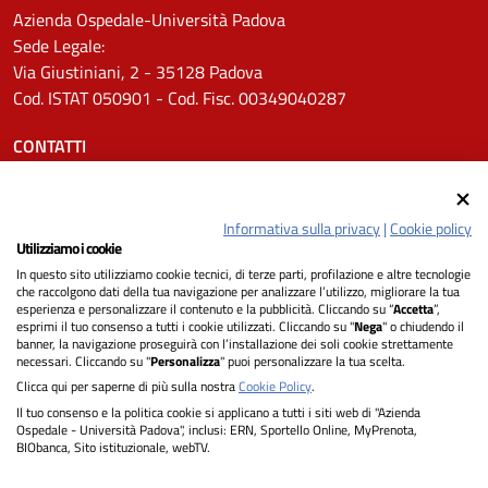
Azienda Ospedale-Università Padova
Sede Legale:
Via Giustiniani, 2 - 35128 Padova
Cod. ISTAT 050901 - Cod. Fisc. 00349040287
CONTATTI
Tel.
0498211111
Email:
protocollo.aopd@aopd.veneto.it
Informativa sulla privacy
|
Cookie policy
Pec:
protocollo.aopd@pecveneto.it
Utilizziamo i cookie
In questo sito utilizziamo cookie tecnici, di terze parti, profilazione e altre tecnologie
SEGUICI SU
che raccolgono dati della tua navigazione per analizzare l’utilizzo, migliorare la tua
esperienza e personalizzare il contenuto e la pubblicità. Cliccando su “
Accetta
”,
esprimi il tuo consenso a tutti i cookie utilizzati. Cliccando su "
Nega
" o chiudendo il
banner, la navigazione proseguirà con l’installazione dei soli cookie strettamente
necessari. Cliccando su "
Personalizza
" puoi personalizzare la tua scelta.
Privacy
Clicca qui per saperne di più sulla nostra
Cookie Policy
.
Il tuo consenso e la politica cookie si applicano a tutti i siti web di "Azienda
Dichiarazione di Accessibilità
Ospedale - Università Padova", inclusi: ERN, Sportello Online, MyPrenota,
BIObanca, Sito istituzionale, webTV.
Note legali