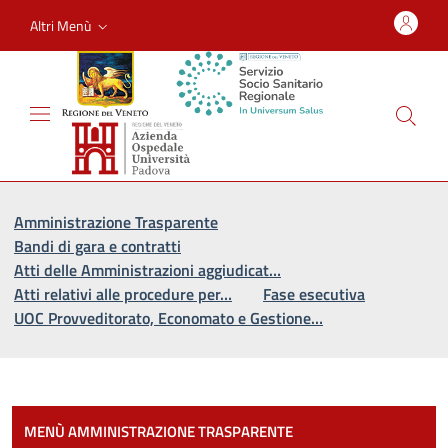
Altri Menù
Vai al percorso di navigazione
Vai al contenuto principale
Amministrazione Trasparente
Bandi di gara e contratti
Atti delle Amministrazioni aggiudicat…
Atti relativi alle procedure per…
Fase esecutiva
UOC Provveditorato, Economato e Gestione…
Most
MENÙ AMMINISTRAZIONE TRASPARENTE