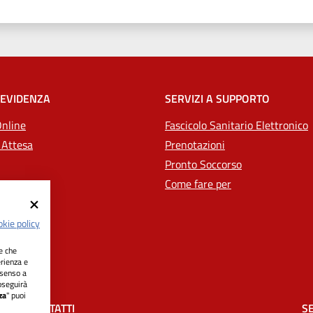
 EVIDENZA
SERVIZI A SUPPORTO
Online
Fascicolo Sanitario Elettronico
 Attesa
Prenotazioni
Pronto Soccorso
Come fare per
kie policy
ie che
erienza e
nsenso a
oseguirà
za
" puoi
CONTATTI
SE