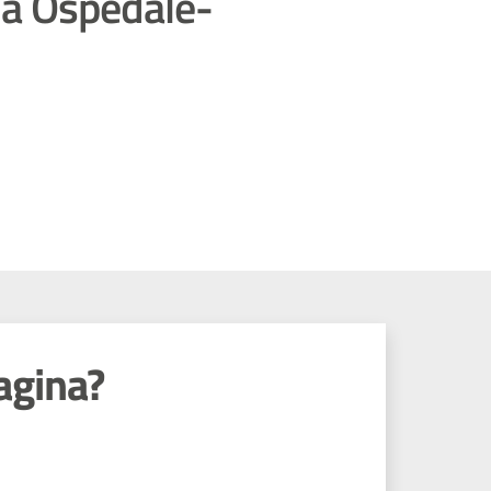
da Ospedale-
agina?