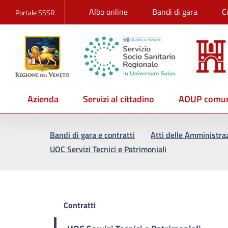
Albo online
Bandi di gara
C
Portale SSSR
Azienda
Servizi al cittadino
AOUP comun
Vai al percorso di navigazione
Vai al contenuto principale
Bandi di gara e contratti
Atti delle Amministra
UOC Servizi Tecnici e Patrimoniali
Contratti