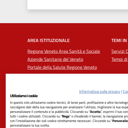
AREA ISTITUZIONALE
TEMI IN
Regione Veneto Area Sanità e Sociale
Servizi 
Aziende Sanitarie del Veneto
Tempi di
Portale della Salute Regione Veneto
Università di Padova
Informativa sulla privacy
|
Coo
Utilizziamo i cookie
In questo sito utilizziamo cookie tecnici, di terze parti, profilazione e altre tecnolog
raccolgono dati della tua navigazione per analizzare l’utilizzo, migliorare la tua esp
personalizzare il contenuto e la pubblicità. Cliccando su “
Accetta
”, esprimi il tuo co
tutti i cookie utilizzati. Cliccando su "
Nega
" o chiudendo il banner, la navigazione pr
con l’installazione dei soli cookie strettamente necessari. Cliccando su "
Personaliz
RIFERIMENTI
personalizzare la tua scelta.