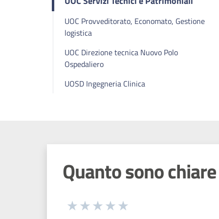
UOC Servizi Tecnici e Patrimoniali
UOC Provveditorato, Economato, Gestione
logistica
UOC Direzione tecnica Nuovo Polo
Ospedaliero
UOSD Ingegneria Clinica
Quanto sono chiare 
Seleziona una valutazione da 1 a 5
Valuta 1 stelle su 5
Valuta 2 stelle su 5
Valuta 3 stelle su 5
Valuta 4 stelle su 5
Valuta 5 stelle su 5