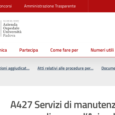
oncorsi
Amministrazione Trasparente
ica
Partecipa
Come fare per
Numeri utili
zioni aggiudicat…
Atti relativi alle procedure per…
Documen
A427 Servizi di manutenz