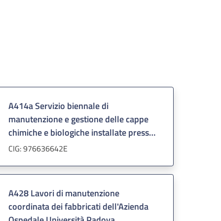
A414a Servizio biennale di
manutenzione e gestione delle cappe
chimiche e biologiche installate presso
l'Azienda Ospedale - Università Padova
CIG: 976636642E
A428 Lavori di manutenzione
coordinata dei fabbricati dell'Azienda
Ospedale Università Padova