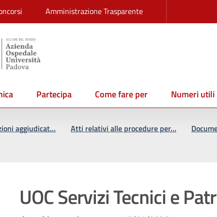
oncorsi
Amministrazione Trasparente
ica
Partecipa
Come fare per
Numeri utili
zioni aggiudicat…
Atti relativi alle procedure per…
Documen
UOC Servizi Tecnici e Pat