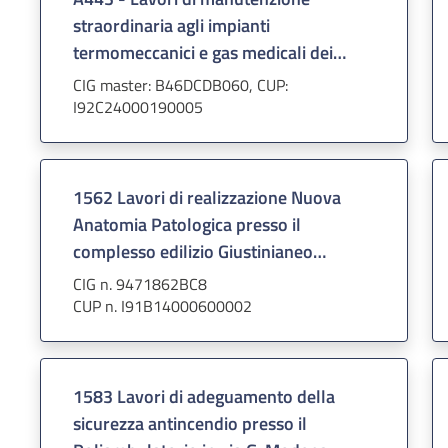
straordinaria agli impianti
termomeccanici e gas medicali dei
fabbricati dell’Azienda
CIG master: B46DCDB060, CUP:
I92C24000190005
1562 Lavori di realizzazione Nuova
Anatomia Patologica presso il
complesso edilizio Giustinianeo
dell'Azienda Ospedale Università
CIG n. 9471862BC8
Padova
CUP n. I91B14000600002
1583 Lavori di adeguamento della
sicurezza antincendio presso il