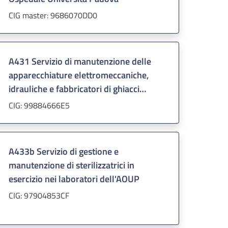
CIG master: 9686070DD0
A431 Servizio di manutenzione delle
apparecchiature elettromeccaniche,
idrauliche e fabbricatori di ghiacci
dell'Azienda Ospedaliera Padova
CIG: 99884666E5
A433b Servizio di gestione e
manutenzione di sterilizzatrici in
esercizio nei laboratori dell'AOUP
CIG: 97904853CF