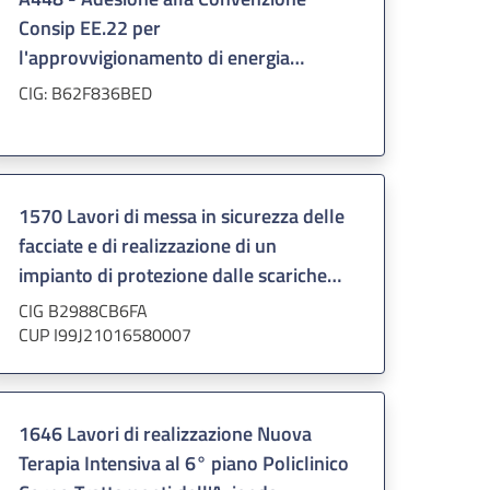
Consip EE.22 per
l'approvvigionamento di energia
elettrica a servizio dei fabbricati
CIG: B62F836BED
dell'Azienda
1570 Lavori di messa in sicurezza delle
facciate e di realizzazione di un
impianto di protezione dalle scariche
atmosferiche dell’edificio Monoblocco
CIG B2988CB6FA
dell’Azienda
CUP I99J21016580007
1646 Lavori di realizzazione Nuova
Terapia Intensiva al 6° piano Policlinico