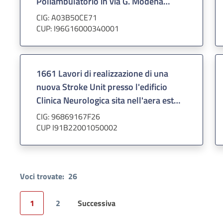
Poliambulatorio in via G. Modena
dell'Azienda Ospedale Università
CIG: A03B50CE71
Padova
CUP: I96G16000340001
1661 Lavori di realizzazione di una
nuova Stroke Unit presso l'edificio
Clinica Neurologica sita nell'aera est
dell'Azienda Ospedaliera Padova
CIG: 96869167F26
CUP I91B22001050002
Voci trovate:
26
1
2
Successiva
Pagina