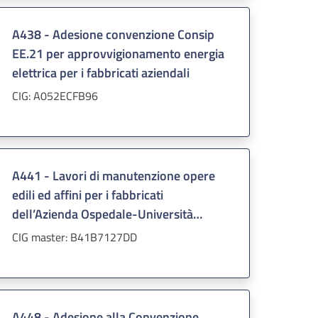
A438 - Adesione convenzione Consip
EE.21 per approvvigionamento energia
elettrica per i fabbricati aziendali
CIG: A052ECFB96
A441 - Lavori di manutenzione opere
edili ed affini per i fabbricati
dell’Azienda Ospedale-Università
Padova
CIG master: B41B7127DD
A448 - Adesione alla Convenzione