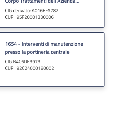
Corpo Trattamenti dell'Azienda
ospedaliera Padova
CIG derivato: A016EFA782
CUP: I95F20001330006
1654 - Interventi di manutenzione
presso la portineria centrale
CIG B4C6DE3973
CUP: I92C24000180002