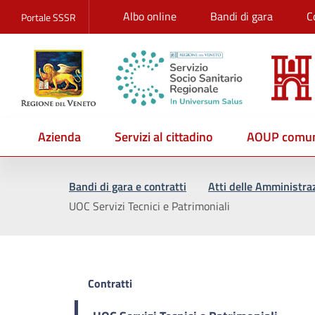
Albo online
Bandi di gara
C
Portale SSSR
Azienda
Servizi al cittadino
AOUP comun
Vai al percorso di navigazione
Vai al contenuto principale
Bandi di gara e contratti
Atti delle Amministra
UOC Servizi Tecnici e Patrimoniali
Contratti