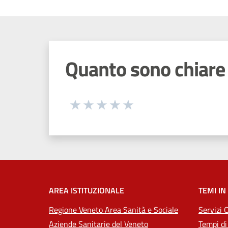
Quanto sono chiare 
Seleziona una valutazione da 1 a 5
Valuta 1 stelle su 5
Valuta 2 stelle su 5
Valuta 3 stelle su 5
Valuta 4 stelle su 5
Valuta 5 stelle su 5
AREA ISTITUZIONALE
TEMI IN
Regione Veneto Area Sanità e Sociale
Servizi 
Aziende Sanitarie del Veneto
Tempi di