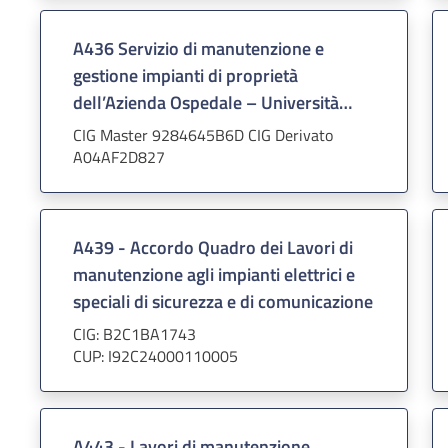
A436 Servizio di manutenzione e
gestione impianti di proprietà
dell’Azienda Ospedale – Università
Padova di durata 5 anni rinnovabile
CIG Master 9284645B6D CIG Derivato
per ulteriori 24 mesi - lotto funzionale
A04AF2D827
10B
A439 - Accordo Quadro dei Lavori di
manutenzione agli impianti elettrici e
speciali di sicurezza e di comunicazione
CIG: B2C1BA1743
CUP: I92C24000110005
A443 - Lavori di manutenzione