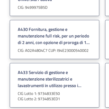
CIG: 9499975B5D
A430 Fornitura, gestione e
manutenzione full risk, per un periodo
di 2 anni, con opzione di proroga di 1
anno, di sistemi per la prevenzione
CIG: A02A4804C7 CUP: I94E23000540002
della legionellosi
A433 Servizio di gestione e
manutenzione sterilizzatrici e
lavastrumenti in utilizzo presso i
laboratori AOPD
CIG Lotto 1: 9734833E50
CIG Lotto 2: 9734853ED1