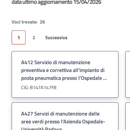
data ultimo aggiornamento 15/04/2026
Voci trovate:
26
1
2
Successiva
Pagina
A412 Servizio di manutenzione
preventiva e correttiva all'impianto di
posta pneumatica presso l'Ospedale S.
Antonio dell'Azienda Ospedaliera
CIG: B147A147F8
Padova
A427 Servizi di manutenzione delle
aree verdi presso l’Azienda Ospedale-
Università Padova