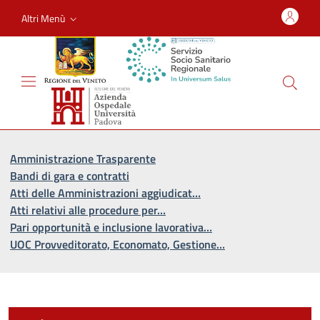
Altri Menù
Vai al percorso di navigazione
Vai al contenuto principale
Amministrazione Trasparente
Bandi di gara e contratti
Atti delle Amministrazioni aggiudicat…
Atti relativi alle procedure per…
Pari opportunità e inclusione lavorativa…
UOC Provveditorato, Economato, Gestione…