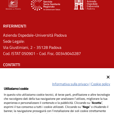
RIFERIMENTI
Azienda Ospedale-Università Padova
Sede Legale:
Via Giustiniani, 2 - 35128 Padova
Cod. ISTAT 050901 - Cod. Fisc. 00349040287
CONTATTI
Tel.
0498211111
Email:
protocollo.aopd@aopd.veneto.it
Informativa sulla privacy
|
Cookie policy
Pec:
protocollo.aopd@pecveneto.it
Utilizziamo i cookie
In questo sito utilizziamo cookie tecnici, di terze parti, profilazione e altre tecnologie
SEGUICI SU
che raccolgono dati della tua navigazione per analizzare l’utilizzo, migliorare la tua
esperienza e personalizzare il contenuto e la pubblicità. Cliccando su “
Accetta
”,
esprimi il tuo consenso a tutti i cookie utilizzati. Cliccando su "
Nega
" o chiudendo il
banner, la navigazione proseguirà con l’installazione dei soli cookie strettamente