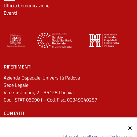
Ufficio Comunicazione
Eventi
RIFERIMENTI
Azienda Ospedale-Università Padova
Sede Legale:
Via Giustiniani, 2 - 35128 Padova
Cod. ISTAT 050901 - Cod. Fisc. 00349040287
CONTATTI
Tel.
0498211111
Email:
protocollo.aopd@aopd.veneto.it
Informativa sulla privacy
|
Cookie policy