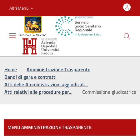
Altri Menù
Vai al percorso di navigazione
Vai al contenuto principale
Home
Amministrazione Trasparente
Bandi di gara e contratti
Atti delle Amministrazioni aggiudicat…
Atti relativi alle procedure per…
Commissione giudicatrice
Most
MENÙ AMMINISTRAZIONE TRASPARENTE