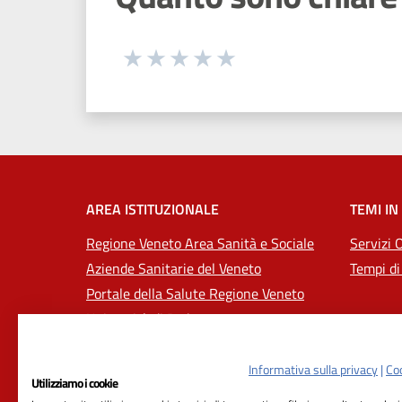
Seleziona una valutazione da 1 a 5
Valuta 1 stelle su 5
Valuta 2 stelle su 5
Valuta 3 stelle su 5
Valuta 4 stelle su 5
Valuta 5 stelle su 5
AREA ISTITUZIONALE
TEMI IN
Regione Veneto Area Sanità e Sociale
Servizi 
Aziende Sanitarie del Veneto
Tempi di
Portale della Salute Regione Veneto
Università di Padova
Informativa sulla privacy
|
Coo
Utilizziamo i cookie