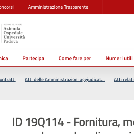
oncorsi
Amministrazione Trasparente
ica
Partecipa
Come fare per
Numeri utili
ontratti
Atti delle Amministrazioni aggiudicat…
Atti relat
ID 19Q114 - Fornitura, m