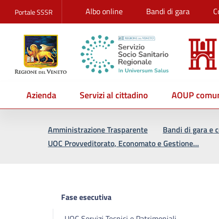
Albo online
Bandi di gara
C
Portale SSSR
Azienda
Servizi al cittadino
AOUP comun
Vai al percorso di navigazione
Vai al contenuto principale
Amministrazione Trasparente
Bandi di gara e c
UOC Provveditorato, Economato e Gestione…
Fase esecutiva
UOC Servizi Tecnici e Patrimoniali