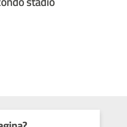
condo stadio
agina?