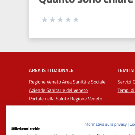
Seleziona una valutazione da 1 a 5
Valuta 1 stelle su 5
Valuta 2 stelle su 5
Valuta 3 stelle su 5
Valuta 4 stelle su 5
Valuta 5 stelle su 5
AREA ISTITUZIONALE
TEMI IN
Regione Veneto Area Sanità e Sociale
Servizi 
Aziende Sanitarie del Veneto
Tempi di
Portale della Salute Regione Veneto
Università di Padova
Informativa sulla privacy
|
Coo
Utilizziamo i cookie