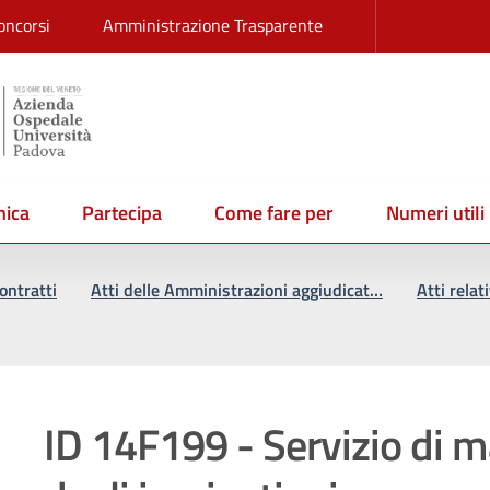
oncorsi
Amministrazione Trasparente
ica
Partecipa
Come fare per
Numeri utili
ontratti
Atti delle Amministrazioni aggiudicat…
Atti relat
ID 14F199 - Servizio di 