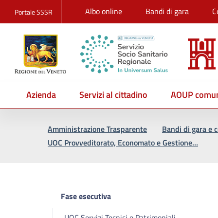
Albo online
Bandi di gara
C
Portale SSSR
Azienda
Servizi al cittadino
AOUP comun
Vai al percorso di navigazione
Vai al contenuto principale
Amministrazione Trasparente
Bandi di gara e c
UOC Provveditorato, Economato e Gestione…
Fase esecutiva
UOC Servizi Tecnici e Patrimoniali