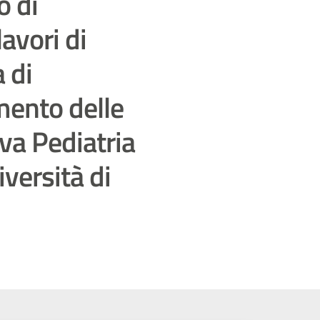
o di
avori di
 di
mento delle
va Pediatria
versità di