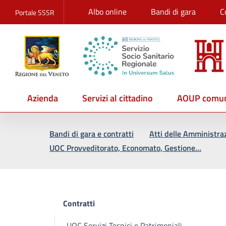
Albo online
Bandi di gara
C
Portale SSSR
Azienda
Servizi al cittadino
AOUP comun
Vai al percorso di navigazione
Vai al contenuto principale
Bandi di gara e contratti
Atti delle Amministra
UOC Provveditorato, Economato, Gestione…
Contratti
UOC Servizi Tecnici e Patrimoniali