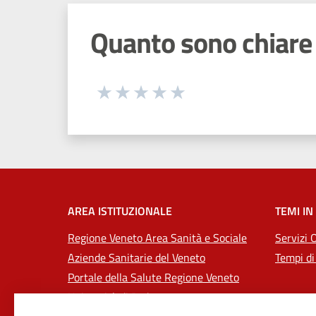
Quanto sono chiare 
Seleziona una valutazione da 1 a 5
Valuta 1 stelle su 5
Valuta 2 stelle su 5
Valuta 3 stelle su 5
Valuta 4 stelle su 5
Valuta 5 stelle su 5
AREA ISTITUZIONALE
TEMI IN
Regione Veneto Area Sanità e Sociale
Servizi 
Aziende Sanitarie del Veneto
Tempi di
Portale della Salute Regione Veneto
Università di Padova