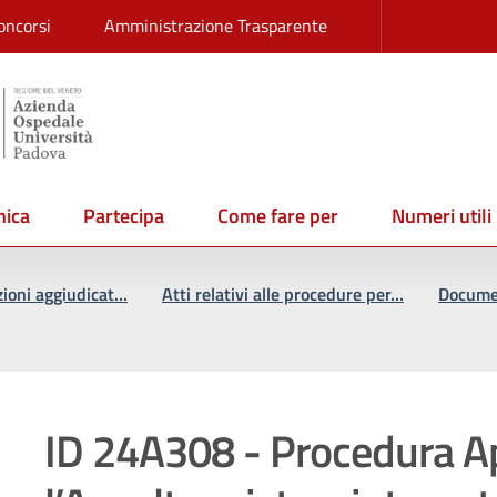
oncorsi
Amministrazione Trasparente
ica
Partecipa
Come fare per
Numeri utili
zioni aggiudicat…
Atti relativi alle procedure per…
Documen
ID 24A308 - Procedura Ap