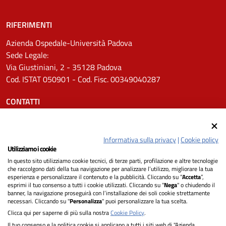
RIFERIMENTI
Azienda Ospedale-Università Padova
Sede Legale:
Via Giustiniani, 2 - 35128 Padova
Cod. ISTAT 050901 - Cod. Fisc. 00349040287
CONTATTI
Tel.
0498211111
Email:
protocollo.aopd@aopd.veneto.it
Informativa sulla privacy
|
Cookie policy
Pec:
protocollo.aopd@pecveneto.it
Utilizziamo i cookie
In questo sito utilizziamo cookie tecnici, di terze parti, profilazione e altre tecnologie
SEGUICI SU
che raccolgono dati della tua navigazione per analizzare l’utilizzo, migliorare la tua
esperienza e personalizzare il contenuto e la pubblicità. Cliccando su “
Accetta
”,
esprimi il tuo consenso a tutti i cookie utilizzati. Cliccando su "
Nega
" o chiudendo il
banner, la navigazione proseguirà con l’installazione dei soli cookie strettamente
necessari. Cliccando su "
Personalizza
" puoi personalizzare la tua scelta.
Privacy
Clicca qui per saperne di più sulla nostra
Cookie Policy
.
Il tuo consenso e la politica cookie si applicano a tutti i siti web di "Azienda