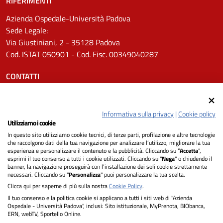
RIFERIMENTI
Azienda Ospedale-Università Padova
Sede Legale:
Via Giustiniani, 2 - 35128 Padova
Cod. ISTAT 050901 - Cod. Fisc. 00349040287
CONTATTI
Tel.
0498211111
Email:
protocollo.aopd@aopd.veneto.it
Informativa sulla privacy
|
Cookie policy
Pec:
protocollo.aopd@pecveneto.it
Utilizziamo i cookie
In questo sito utilizziamo cookie tecnici, di terze parti, profilazione e altre tecnologie
SEGUICI SU
che raccolgono dati della tua navigazione per analizzare l’utilizzo, migliorare la tua
esperienza e personalizzare il contenuto e la pubblicità. Cliccando su “
Accetta
”,
esprimi il tuo consenso a tutti i cookie utilizzati. Cliccando su "
Nega
" o chiudendo il
banner, la navigazione proseguirà con l’installazione dei soli cookie strettamente
necessari. Cliccando su "
Personalizza
" puoi personalizzare la tua scelta.
Privacy
Clicca qui per saperne di più sulla nostra
Cookie Policy
.
Il tuo consenso e la politica cookie si applicano a tutti i siti web di "Azienda
Dichiarazione di Accessibilità
Ospedale - Università Padova", inclusi: Sito istituzionale, MyPrenota, BIObanca,
ERN, webTV, Sportello Online.
Note legali