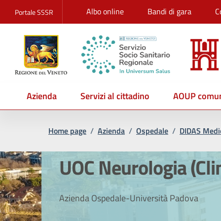
Albo online
Bandi di gara
C
Portale SSSR
Azienda
Servizi al cittadino
AOUP comun
Home page
/
Azienda
/
Ospedale
/
DIDAS Medic
UOC Neurologia (Cli
Azienda Ospedale-Università Padova