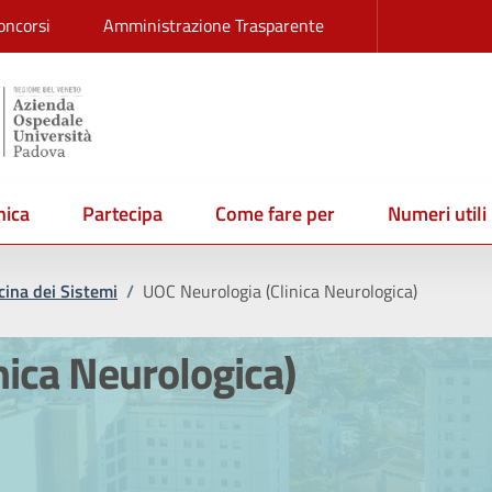
oncorsi
Amministrazione Trasparente
ica
Partecipa
Come fare per
Numeri utili
ina dei Sistemi
/
UOC Neurologia (Clinica Neurologica)
nica Neurologica)