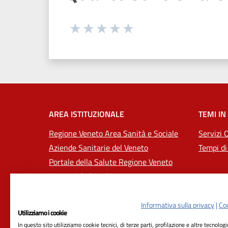
Seleziona una valutazione da 1 a 5
Valuta 1 stelle su 5
Valuta 2 stelle su 5
Valuta 3 stelle su 5
Valuta 4 stelle su 5
Valuta 5 stelle su 5
AREA ISTITUZIONALE
TEMI IN
Regione Veneto Area Sanità e Sociale
Servizi 
Aziende Sanitarie del Veneto
Tempi di
Portale della Salute Regione Veneto
Università di Padova
Informativa sulla privacy
|
Coo
Utilizziamo i cookie
In questo sito utilizziamo cookie tecnici, di terze parti, profilazione e altre tecnolog