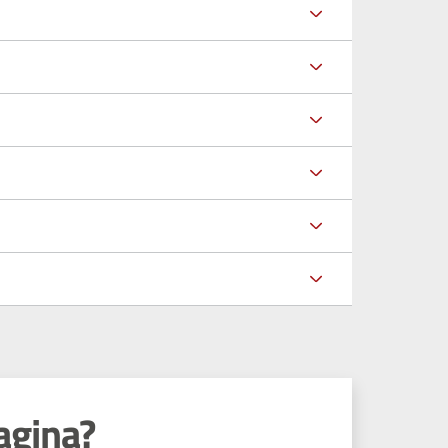
agina?