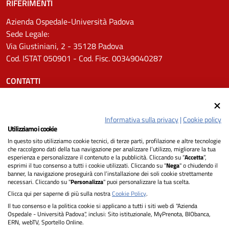
RIFERIMENTI
Azienda Ospedale-Università Padova
Sede Legale:
Via Giustiniani, 2 - 35128 Padova
Cod. ISTAT 050901 - Cod. Fisc. 00349040287
CONTATTI
Tel.
0498211111
Email:
protocollo.aopd@aopd.veneto.it
Informativa sulla privacy
|
Cookie policy
Pec:
protocollo.aopd@pecveneto.it
Utilizziamo i cookie
In questo sito utilizziamo cookie tecnici, di terze parti, profilazione e altre tecnologie
SEGUICI SU
che raccolgono dati della tua navigazione per analizzare l’utilizzo, migliorare la tua
esperienza e personalizzare il contenuto e la pubblicità. Cliccando su “
Accetta
”,
esprimi il tuo consenso a tutti i cookie utilizzati. Cliccando su "
Nega
" o chiudendo il
banner, la navigazione proseguirà con l’installazione dei soli cookie strettamente
necessari. Cliccando su "
Personalizza
" puoi personalizzare la tua scelta.
Privacy
Clicca qui per saperne di più sulla nostra
Cookie Policy
.
Il tuo consenso e la politica cookie si applicano a tutti i siti web di "Azienda
Dichiarazione di Accessibilità
Ospedale - Università Padova", inclusi: Sito istituzionale, MyPrenota, BIObanca,
ERN, webTV, Sportello Online.