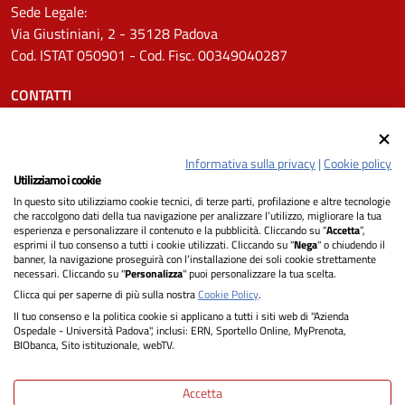
Sede Legale:
Via Giustiniani, 2 - 35128 Padova
Cod. ISTAT 050901 - Cod. Fisc. 00349040287
CONTATTI
Tel.
0498211111
Email:
protocollo.aopd@aopd.veneto.it
Informativa sulla privacy
|
Cookie policy
Pec:
protocollo.aopd@pecveneto.it
Utilizziamo i cookie
In questo sito utilizziamo cookie tecnici, di terze parti, profilazione e altre tecnologie
SEGUICI SU
che raccolgono dati della tua navigazione per analizzare l’utilizzo, migliorare la tua
esperienza e personalizzare il contenuto e la pubblicità. Cliccando su “
Accetta
”,
esprimi il tuo consenso a tutti i cookie utilizzati. Cliccando su "
Nega
" o chiudendo il
banner, la navigazione proseguirà con l’installazione dei soli cookie strettamente
necessari. Cliccando su "
Personalizza
" puoi personalizzare la tua scelta.
Privacy
Clicca qui per saperne di più sulla nostra
Cookie Policy
.
Il tuo consenso e la politica cookie si applicano a tutti i siti web di "Azienda
Dichiarazione di Accessibilità
Ospedale - Università Padova", inclusi: ERN, Sportello Online, MyPrenota,
BIObanca, Sito istituzionale, webTV.
Note legali
Accetta
Informativa cookie