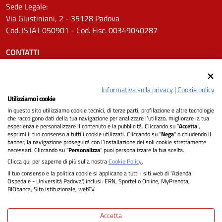
Sede Legale:
Via Giustiniani, 2 - 35128 Padova
Cod. ISTAT 050901 - Cod. Fisc. 00349040287
CONTATTI
Tel.
0498211111
Email:
protocollo.aopd@aopd.veneto.it
Informativa sulla privacy
|
Cookie policy
Pec:
protocollo.aopd@pecveneto.it
Utilizziamo i cookie
In questo sito utilizziamo cookie tecnici, di terze parti, profilazione e altre tecnologie
SEGUICI SU
che raccolgono dati della tua navigazione per analizzare l’utilizzo, migliorare la tua
esperienza e personalizzare il contenuto e la pubblicità. Cliccando su “
Accetta
”,
esprimi il tuo consenso a tutti i cookie utilizzati. Cliccando su "
Nega
" o chiudendo il
banner, la navigazione proseguirà con l’installazione dei soli cookie strettamente
necessari. Cliccando su "
Personalizza
" puoi personalizzare la tua scelta.
Privacy
Clicca qui per saperne di più sulla nostra
Cookie Policy
.
Il tuo consenso e la politica cookie si applicano a tutti i siti web di "Azienda
Dichiarazione di Accessibilità
Ospedale - Università Padova", inclusi: ERN, Sportello Online, MyPrenota,
BIObanca, Sito istituzionale, webTV.
Note legali
Accetta
Informativa cookie