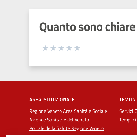
Quanto sono chiare 
Seleziona una valutazione da 1 a 5
Valuta 1 stelle su 5
Valuta 2 stelle su 5
Valuta 3 stelle su 5
Valuta 4 stelle su 5
Valuta 5 stelle su 5
AREA ISTITUZIONALE
TEMI IN
Regione Veneto Area Sanità e Sociale
Servizi 
Aziende Sanitarie del Veneto
Tempi di
Portale della Salute Regione Veneto
Università di Padova