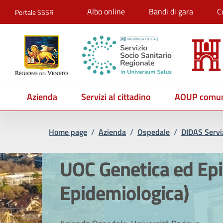
Albo online
Bandi di gara
C
Portale SSSR
Azienda
Servizi al cittadino
AOUP comun
Home page
/
Azienda
/
Ospedale
/
DIDAS Serviz
UOC Genetica ed Epid
Epidemiologica)