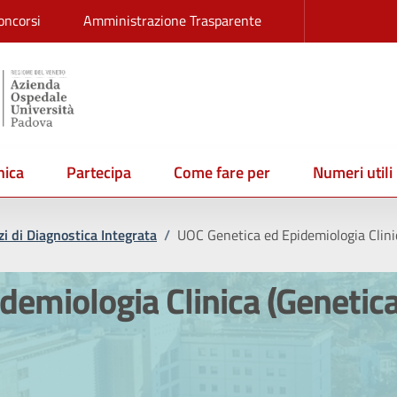
oncorsi
Amministrazione Trasparente
ica
Partecipa
Come fare per
Numeri utili
i di Diagnostica Integrata
/
UOC Genetica ed Epidemiologia Clinic
emiologia Clinica (Genetica