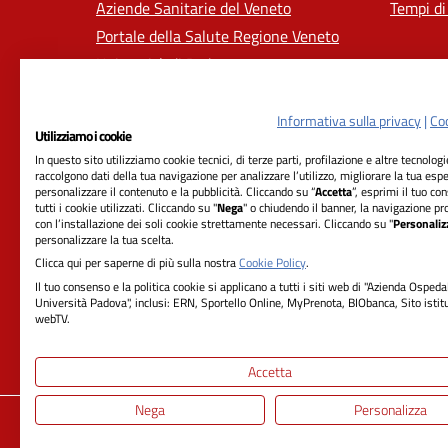
Aziende Sanitarie del Veneto
Tempi di
Portale della Salute Regione Veneto
Università di Padova
Informativa sulla privacy
|
Coo
Utilizziamo i cookie
In questo sito utilizziamo cookie tecnici, di terze parti, profilazione e altre tecnolog
raccolgono dati della tua navigazione per analizzare l’utilizzo, migliorare la tua esp
personalizzare il contenuto e la pubblicità. Cliccando su “
Accetta
”, esprimi il tuo co
tutti i cookie utilizzati. Cliccando su "
Nega
" o chiudendo il banner, la navigazione pr
con l’installazione dei soli cookie strettamente necessari. Cliccando su "
Personaliz
RIFERIMENTI
personalizzare la tua scelta.
Clicca qui per saperne di più sulla nostra
Cookie Policy
.
Azienda Ospedale-Università Padova
Il tuo consenso e la politica cookie si applicano a tutti i siti web di "Azienda Ospeda
Università Padova", inclusi: ERN, Sportello Online, MyPrenota, BIObanca, Sito istit
Sede Legale:
webTV.
Via Giustiniani, 2 - 35128 Padova
Cod. ISTAT 050901 - Cod. Fisc. 00349040287
Accetta
Nega
Personalizza
Privacy
Dichiarazione di Accessibilità
Not