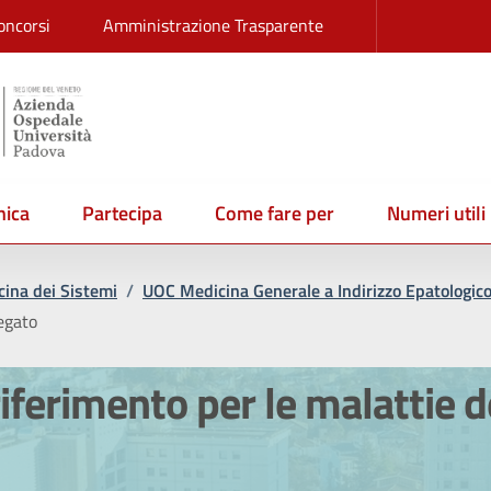
oncorsi
Amministrazione Trasparente
ica
Partecipa
Come fare per
Numeri utili
ina dei Sistemi
/
UOC Medicina Generale a Indirizzo Epatologico
fegato
riferimento per le malattie d