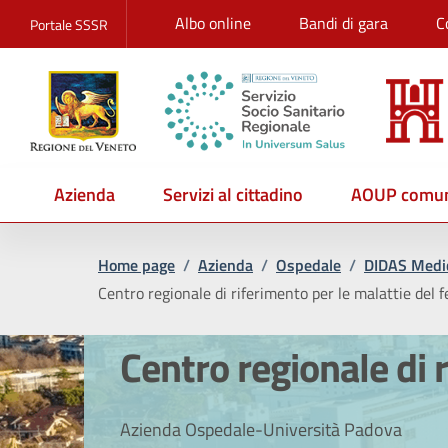
Albo online
Bandi di gara
C
Portale SSSR
Azienda
Servizi al cittadino
AOUP comun
Home page
/
Azienda
/
Ospedale
/
DIDAS Medic
Centro regionale di riferimento per le malattie del 
Centro regionale di 
Azienda Ospedale-Università Padova