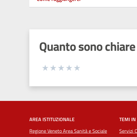
Quanto sono chiare 
Seleziona una valutazione da 1 a 5
Valuta 1 stelle su 5
Valuta 2 stelle su 5
Valuta 3 stelle su 5
Valuta 4 stelle su 5
Valuta 5 stelle su 5
AREA ISTITUZIONALE
TEMI IN
Regione Veneto Area Sanità e Sociale
Servizi 