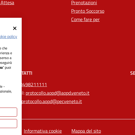
 Attesa
Prenotazioni
Pronto Soccorso
Come fare per
kie policy
ie che
erienza e
nsenso a
oseguirà
za
" puoi
CONTATTI
SE
Tel.
0498211111
le -
uzionale,
Email:
protocollo.aopd@aopd.veneto.it
Pec:
protocollo.aopd@pecveneto.it
e legali
Informativa cookie
Mappa del sito