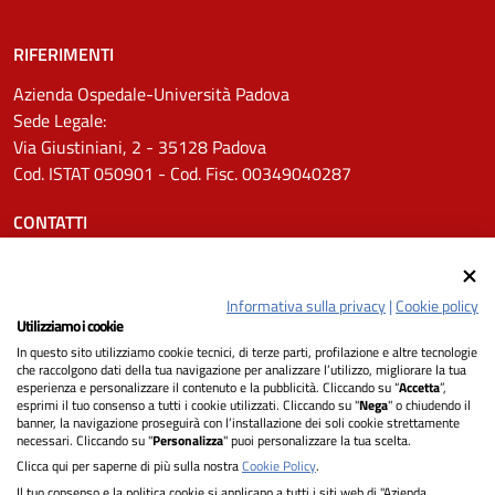
RIFERIMENTI
Azienda Ospedale-Università Padova
Sede Legale:
Via Giustiniani, 2 - 35128 Padova
Cod. ISTAT 050901 - Cod. Fisc. 00349040287
CONTATTI
Tel.
0498211111
Email:
protocollo.aopd@aopd.veneto.it
Informativa sulla privacy
|
Cookie policy
Pec:
protocollo.aopd@pecveneto.it
Utilizziamo i cookie
In questo sito utilizziamo cookie tecnici, di terze parti, profilazione e altre tecnologie
SEGUICI SU
che raccolgono dati della tua navigazione per analizzare l’utilizzo, migliorare la tua
esperienza e personalizzare il contenuto e la pubblicità. Cliccando su “
Accetta
”,
esprimi il tuo consenso a tutti i cookie utilizzati. Cliccando su "
Nega
" o chiudendo il
banner, la navigazione proseguirà con l’installazione dei soli cookie strettamente
necessari. Cliccando su "
Personalizza
" puoi personalizzare la tua scelta.
Privacy
Clicca qui per saperne di più sulla nostra
Cookie Policy
.
Il tuo consenso e la politica cookie si applicano a tutti i siti web di "Azienda