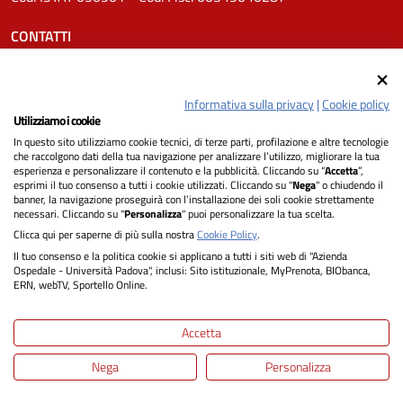
CONTATTI
Tel.
0498211111
Email:
protocollo.aopd@aopd.veneto.it
Informativa sulla privacy
|
Cookie policy
Pec:
protocollo.aopd@pecveneto.it
Utilizziamo i cookie
In questo sito utilizziamo cookie tecnici, di terze parti, profilazione e altre tecnologie
SEGUICI SU
che raccolgono dati della tua navigazione per analizzare l’utilizzo, migliorare la tua
esperienza e personalizzare il contenuto e la pubblicità. Cliccando su “
Accetta
”,
esprimi il tuo consenso a tutti i cookie utilizzati. Cliccando su "
Nega
" o chiudendo il
banner, la navigazione proseguirà con l’installazione dei soli cookie strettamente
necessari. Cliccando su "
Personalizza
" puoi personalizzare la tua scelta.
Privacy
Clicca qui per saperne di più sulla nostra
Cookie Policy
.
Il tuo consenso e la politica cookie si applicano a tutti i siti web di "Azienda
Dichiarazione di Accessibilità
Ospedale - Università Padova", inclusi: Sito istituzionale, MyPrenota, BIObanca,
ERN, webTV, Sportello Online.
Note legali
Accetta
Informativa cookie
Nega
Personalizza
Mappa del sito