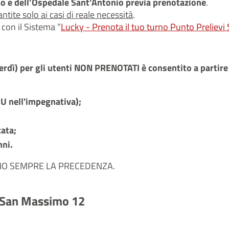
imo e dell’Ospedale Sant’Antonio previa prenotazione
.
tite solo ai casi di reale necessità
.
con il Sistema “
Lucky - Prenota il tuo turno Punto Prelievi
nerdì) per gli utenti NON PRENOTATI è consentito a partire
 U nell'impegnativa);
cata;
nni.
NNO SEMPRE LA PRECEDENZA.
a San Massimo 12