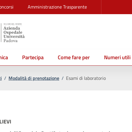
oncorsi
Amministrazione Trasparente
ica
Partecipa
Come fare per
Numeri utili
i
/
Modalità di prenotazione
/
Esami di laboratorio
LIEVI