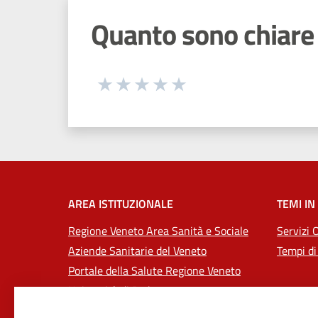
Quanto sono chiare 
Seleziona una valutazione da 1 a 5
Valuta 1 stelle su 5
Valuta 2 stelle su 5
Valuta 3 stelle su 5
Valuta 4 stelle su 5
Valuta 5 stelle su 5
AREA ISTITUZIONALE
TEMI IN
Regione Veneto Area Sanità e Sociale
Servizi 
Aziende Sanitarie del Veneto
Tempi di
Portale della Salute Regione Veneto
Università di Padova