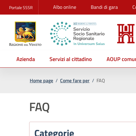
Albo online
Bandi di gara
C
Portale SSSR
Azienda
Servizi al cittadino
AOUP comun
Home page
/
Come fare per
/
FAQ
FAQ
Categorie