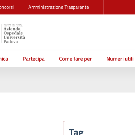
oncorsi
Amministrazione Trasparente
ica
Partecipa
Come fare per
Numeri utili
Tag