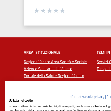
Seleziona una valutazione da 1 a 5
Valuta 1 stelle su 5
Valuta 2 stelle su 5
Valuta 3 stelle su 5
Valuta 4 stelle su 5
Valuta 5 stelle su 5
AREA ISTITUZIONALE
TEMI IN
Regione Veneto Area Sanità e Sociale
Servizi 
Aziende Sanitarie del Veneto
Tempi di
Portale della Salute Regione Veneto
Università di Padova
Informativa sulla privacy
|
Coo
Utilizziamo i cookie
In questo sito utilizziamo cookie tecnici, di terze parti, profilazione e altre tecnolog
raccolgono dati della tua navigazione per analizzare l’utilizzo, migliorare la tua esp