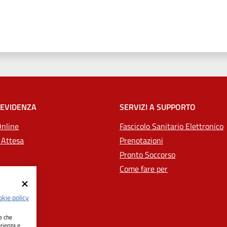
 stelle
 EVIDENZA
SERVIZI A SUPPORTO
Online
Fascicolo Sanitario Elettronico
 Attesa
Prenotazioni
Pronto Soccorso
Come fare per
kie policy
ie che
erienza e