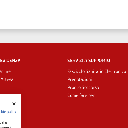
 stelle
 EVIDENZA
SERVIZI A SUPPORTO
Online
Fascicolo Sanitario Elettronico
 Attesa
Prenotazioni
Pronto Soccorso
Come fare per
kie policy
ie che
erienza e