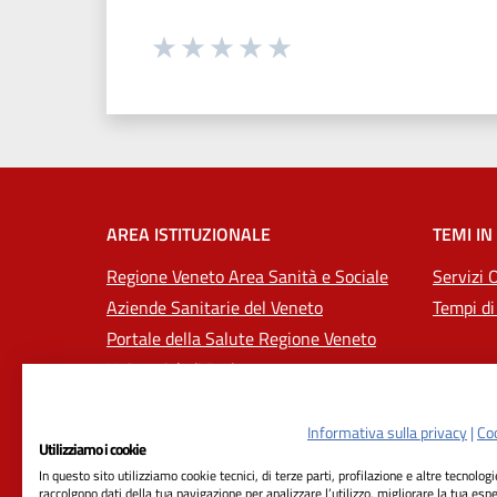
Seleziona una valutazione da 1 a 5
Valuta 1 stelle su 5
Valuta 2 stelle su 5
Valuta 3 stelle su 5
Valuta 4 stelle su 5
Valuta 5 stelle su 5
AREA ISTITUZIONALE
TEMI IN
Regione Veneto Area Sanità e Sociale
Servizi 
Aziende Sanitarie del Veneto
Tempi di
Portale della Salute Regione Veneto
Università di Padova
Informativa sulla privacy
|
Coo
Utilizziamo i cookie
In questo sito utilizziamo cookie tecnici, di terze parti, profilazione e altre tecnolog
raccolgono dati della tua navigazione per analizzare l’utilizzo, migliorare la tua esp