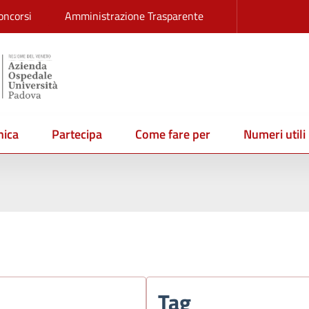
oncorsi
Amministrazione Trasparente
ica
Partecipa
Come fare per
Numeri utili
Tag