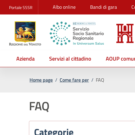
Albo online
Bandi di gara
C
Portale SSSR
Azienda
Servizi al cittadino
AOUP comun
Home page
/
Come fare per
/
FAQ
FAQ
Categorie