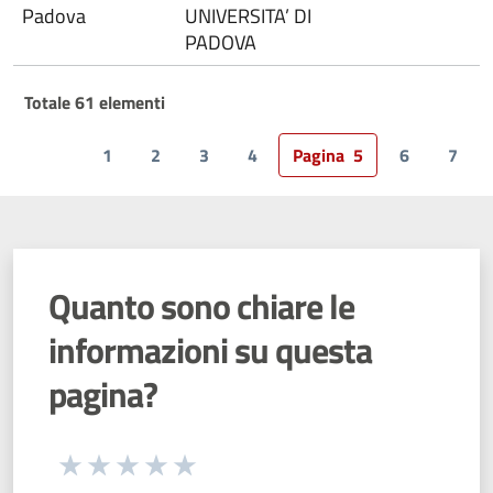
Padova
UNIVERSITA’ DI
PADOVA
Totale 61 elementi
1
2
3
4
Pagina
5
6
7
Quanto sono chiare le
informazioni su questa
pagina?
Seleziona una valutazione da 1 a 5 stelle
Valuta 1 stelle su 5
Valuta 2 stelle su 5
Valuta 3 stelle su 5
Valuta 4 stelle su 5
Valuta 5 stelle su 5