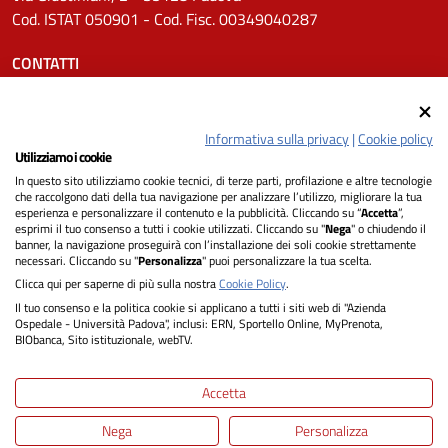
Cod. ISTAT 050901 - Cod. Fisc. 00349040287
CONTATTI
Tel.
0498211111
Email:
protocollo.aopd@aopd.veneto.it
Informativa sulla privacy
|
Cookie policy
Pec:
protocollo.aopd@pecveneto.it
Utilizziamo i cookie
In questo sito utilizziamo cookie tecnici, di terze parti, profilazione e altre tecnologie
SEGUICI SU
che raccolgono dati della tua navigazione per analizzare l’utilizzo, migliorare la tua
esperienza e personalizzare il contenuto e la pubblicità. Cliccando su “
Accetta
”,
esprimi il tuo consenso a tutti i cookie utilizzati. Cliccando su "
Nega
" o chiudendo il
banner, la navigazione proseguirà con l’installazione dei soli cookie strettamente
necessari. Cliccando su "
Personalizza
" puoi personalizzare la tua scelta.
Privacy
Clicca qui per saperne di più sulla nostra
Cookie Policy
.
Il tuo consenso e la politica cookie si applicano a tutti i siti web di "Azienda
Dichiarazione di Accessibilità
Ospedale - Università Padova", inclusi: ERN, Sportello Online, MyPrenota,
BIObanca, Sito istituzionale, webTV.
Note legali
Accetta
Informativa cookie
Nega
Personalizza
Mappa del sito