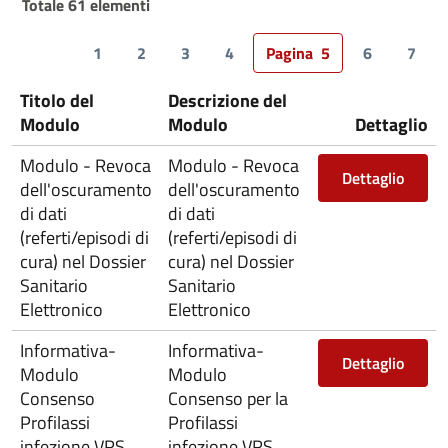
Totale 61 elementi
1
2
3
4
Pagina
5
6
7
Titolo del
Descrizione del
Modulo
Modulo
Dettaglio
Modulo - Revoca
Modulo - Revoca
Dettaglio
dell'oscuramento
dell'oscuramento
di dati
di dati
(referti/episodi di
(referti/episodi di
cura) nel Dossier
cura) nel Dossier
Sanitario
Sanitario
Elettronico
Elettronico
Informativa-
Informativa-
Dettaglio
Modulo
Modulo
Consenso
Consenso per la
Profilassi
Profilassi
infezione VRS
infezione VRS