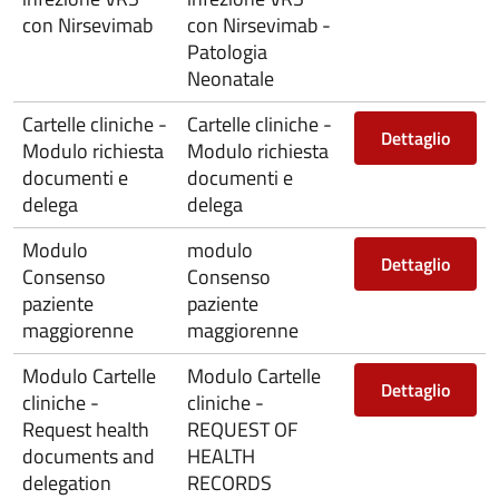
con Nirsevimab
con Nirsevimab -
Patologia
Neonatale
Cartelle cliniche -
Cartelle cliniche -
Dettaglio
Modulo richiesta
Modulo richiesta
documenti e
documenti e
delega
delega
Modulo
modulo
Dettaglio
Consenso
Consenso
paziente
paziente
maggiorenne
maggiorenne
Modulo Cartelle
Modulo Cartelle
Dettaglio
cliniche -
cliniche -
Request health
REQUEST OF
documents and
HEALTH
delegation
RECORDS