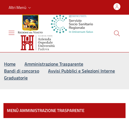
Altri Menù
Vai al percorso di navigazione
Vai al contenuto principale
Home
Amministrazione Trasparente
Bandi di concorso
Avvisi Pubblici e Selezioni Interne
Graduatorie
Most
MENÙ AMMINISTRAZIONE TRASPARENTE