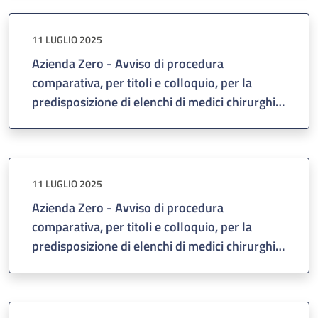
Padova, approvata con Deliberazione del
Direttore Generale n. 448 del 25/06/2025.
11 LUGLIO 2025
Azienda Zero - Avviso di procedura
comparativa, per titoli e colloquio, per la
predisposizione di elenchi di medici chirurghi
idonei al conferimento di incarichi di lavoro
autonomo per prestare attività professionale
presso gli ambulatori riservati ai "Codici
Minori" dei servizi/unità operative di pronto
11 LUGLIO 2025
soccorso. Trasmissione elenchi.
Azienda Zero - Avviso di procedura
comparativa, per titoli e colloquio, per la
predisposizione di elenchi di medici chirurghi
idonei al conferimento di incarichi di lavoro
autonomo nella disciplina di Medicina
d'Emergenza-Urgenza, per la prestazione di