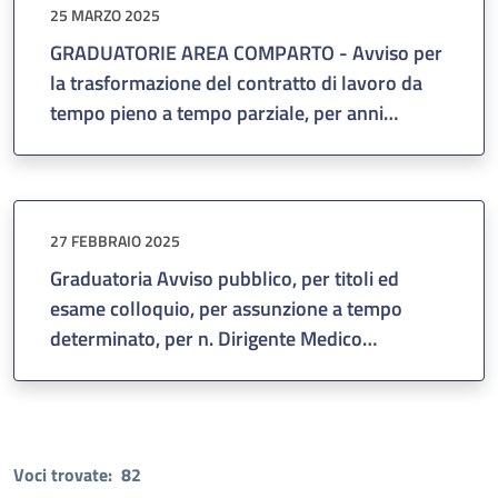
attività professionale presso i servizi/unità
25 MARZO 2025
operative di pronto soccorso. Trasmissione
GRADUATORIE AREA COMPARTO - Avviso per
elenchi.
la trasformazione del contratto di lavoro da
tempo pieno a tempo parziale, per anni
quattro - Approvazione delle graduatorie di
cui alla Delibera del Direttore Generale n. 628
del 24/03/2025.
27 FEBBRAIO 2025
Graduatoria Avviso pubblico, per titoli ed
esame colloquio, per assunzione a tempo
determinato, per n. Dirigente Medico
disciplina: Chirurgia Generale per la UOC
Chirurgia Generale 3, approvata con
Deliberazione del Direttore Generale n. 380
del 21/02/2025.
Voci trovate:
82