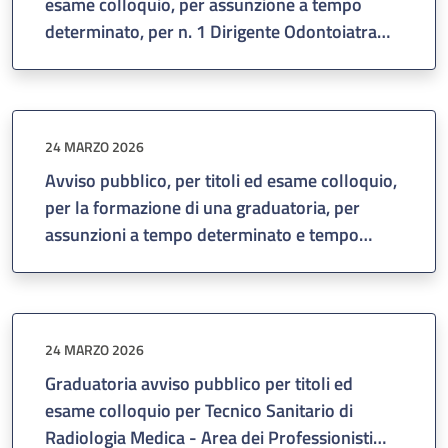
esame colloquio, per assunzione a tempo
determinato, per n. 1 Dirigente Odontoiatra
disciplina: Odontoiatria, da assegnare alla UOC
Odontoiatria, approvata con Deliberazione del
Direttore Generale n. 466 del 06/03/2026.
24 MARZO 2026
Avviso pubblico, per titoli ed esame colloquio,
per la formazione di una graduatoria, per
assunzioni a tempo determinato e tempo
pieno, per il seguente profilo:
Assistente Sanitario – Area dei Professionisti
della Salute e dei Funzionari – Ruolo
Sanitario.
24 MARZO 2026
Graduatoria avviso pubblico per titoli ed
esame colloquio per Tecnico Sanitario di
Radiologia Medica - Area dei Professionisti