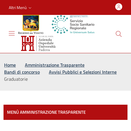
Altri Menù
Vai al percorso di navigazione
Vai al contenuto principale
Home
Amministrazione Trasparente
Bandi di concorso
Avvisi Pubblici e Selezioni Interne
Graduatorie
Most
MENÙ AMMINISTRAZIONE TRASPARENTE