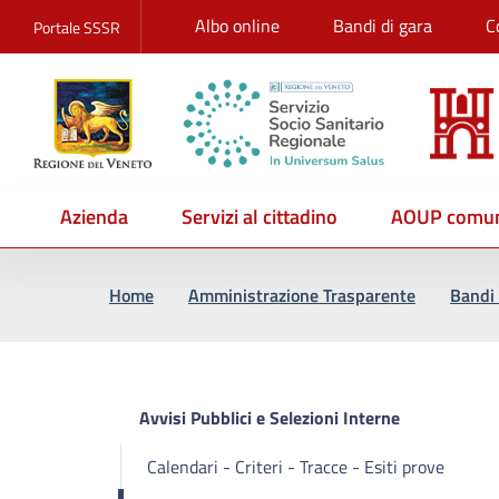
Albo online
Bandi di gara
C
Portale SSSR
Azienda
Servizi al cittadino
AOUP comun
Vai al percorso di navigazione
Vai al contenuto principale
Home
Amministrazione Trasparente
Bandi 
Avvisi Pubblici e Selezioni Interne
Calendari - Criteri - Tracce - Esiti prove