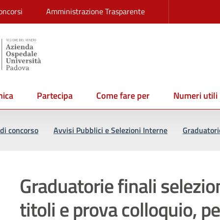
oncorsi
Amministrazione Trasparente
ica
Partecipa
Come fare per
Numeri utili
di concorso
Avvisi Pubblici e Selezioni Interne
Graduatori
Graduatorie finali selezio
titoli e prova colloquio, per