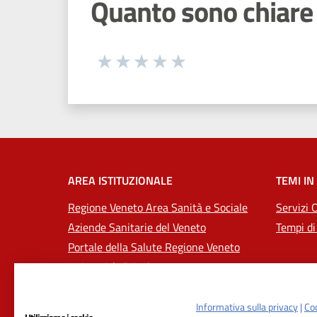
Quanto sono chiare 
Seleziona una valutazione da 1 a 5
Valuta 1 stelle su 5
Valuta 2 stelle su 5
Valuta 3 stelle su 5
Valuta 4 stelle su 5
Valuta 5 stelle su 5
AREA ISTITUZIONALE
TEMI IN
Regione Veneto Area Sanità e Sociale
Servizi 
Aziende Sanitarie del Veneto
Tempi di
Portale della Salute Regione Veneto
Università di Padova
Informativa sulla privacy
|
Coo