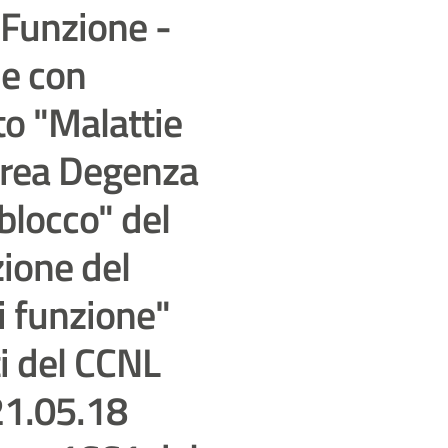
 Funzione -
ne con
o "Malattie
"Area Degenza
locco" del
zione del
i funzione"
ti del CCNL
21.05.18