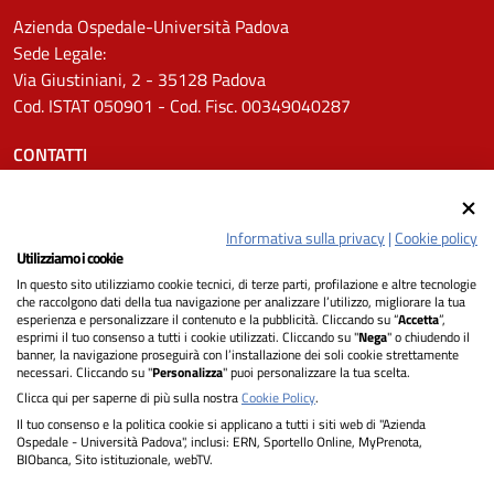
Azienda Ospedale-Università Padova
Sede Legale:
Via Giustiniani, 2 - 35128 Padova
Cod. ISTAT 050901 - Cod. Fisc. 00349040287
CONTATTI
Tel.
0498211111
Email:
protocollo.aopd@aopd.veneto.it
Informativa sulla privacy
|
Cookie policy
Pec:
protocollo.aopd@pecveneto.it
Utilizziamo i cookie
In questo sito utilizziamo cookie tecnici, di terze parti, profilazione e altre tecnologie
SEGUICI SU
che raccolgono dati della tua navigazione per analizzare l’utilizzo, migliorare la tua
esperienza e personalizzare il contenuto e la pubblicità. Cliccando su “
Accetta
”,
esprimi il tuo consenso a tutti i cookie utilizzati. Cliccando su "
Nega
" o chiudendo il
banner, la navigazione proseguirà con l’installazione dei soli cookie strettamente
necessari. Cliccando su "
Personalizza
" puoi personalizzare la tua scelta.
Privacy
Clicca qui per saperne di più sulla nostra
Cookie Policy
.
Il tuo consenso e la politica cookie si applicano a tutti i siti web di "Azienda
Dichiarazione di Accessibilità
Ospedale - Università Padova", inclusi: ERN, Sportello Online, MyPrenota,
BIObanca, Sito istituzionale, webTV.
Note legali