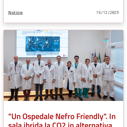
Tipo Contenuto:
Notizie
15/12/2025
"Un Ospedale Nefro Friendly". In
sala ibrida la CO2 in alternativa