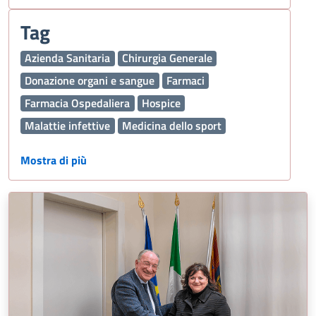
Tag
Azienda Sanitaria
Chirurgia Generale
Donazione organi e sangue
Farmaci
Farmacia Ospedaliera
Hospice
Malattie infettive
Medicina dello sport
Nefrologia e Dialisi
Oncologia
Ospedale
Mostra di più
Pediatria
Polmone
Prestazioni sanitarie
Sport
Trapianti
Interaziendale
Ambulatorio specialistico
chirurgia della mano
chirurgia plastica
patologie della mano
Neurochirurgia