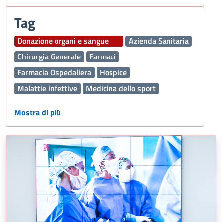
Tag
Donazione organi e sangue
Azienda Sanitaria
Chirurgia Generale
Farmaci
Farmacia Ospedaliera
Hospice
Malattie infettive
Medicina dello sport
Nefrologia e Dialisi
Oncologia
Ospedale
Mostra di più
Pediatria
Polmone
Prestazioni sanitarie
Sport
Trapianti
Interaziendale
Ambulatorio specialistico
chirurgia della mano
chirurgia plastica
patologie della mano
Neurochirurgia