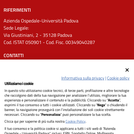
RIFERIMENTI
Azienda Ospedale-Università Padova
Sede Legale:
Via Giustiniani, 2 - 35128 Padova
Cod. ISTAT 050901 - Cod. Fisc. 00349040287
CONTATTI
Tel.
0498211111
Email:
protocollo.aopd@aopd.veneto.it
Informativa sulla privacy
|
Cookie policy
Pec:
protocollo.aopd@pecveneto.it
Utilizziamo i cookie
In questo sito utilizziamo cookie tecnici, di terze parti, profilazione e altre tecnologie
SEGUICI SU
che raccolgono dati della tua navigazione per analizzare l’utilizzo, migliorare la tua
esperienza e personalizzare il contenuto e la pubblicità. Cliccando su “
Accetta
”,
esprimi il tuo consenso a tutti i cookie utilizzati. Cliccando su "
Nega
" o chiudendo il
banner, la navigazione proseguirà con l’installazione dei soli cookie strettamente
necessari. Cliccando su "
Personalizza
" puoi personalizzare la tua scelta.
Privacy
Clicca qui per saperne di più sulla nostra
Cookie Policy
.
Il tuo consenso e la politica cookie si applicano a tutti i siti web di "Azienda
Dichiarazione di Accessibilità
Ospedale - Università Padova", inclusi: ERN, Sportello Online, MyPrenota,