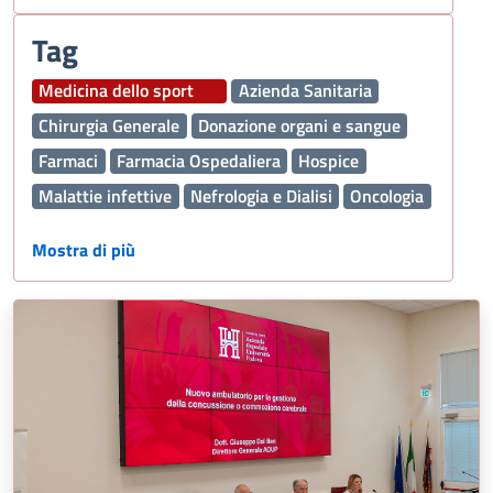
Tag
Medicina dello sport
Azienda Sanitaria
Chirurgia Generale
Donazione organi e sangue
Farmaci
Farmacia Ospedaliera
Hospice
Malattie infettive
Nefrologia e Dialisi
Oncologia
Ospedale
Pediatria
Polmone
Mostra di più
Prestazioni sanitarie
Sport
Trapianti
Interaziendale
Ambulatorio specialistico
chirurgia della mano
chirurgia plastica
patologie della mano
Neurochirurgia