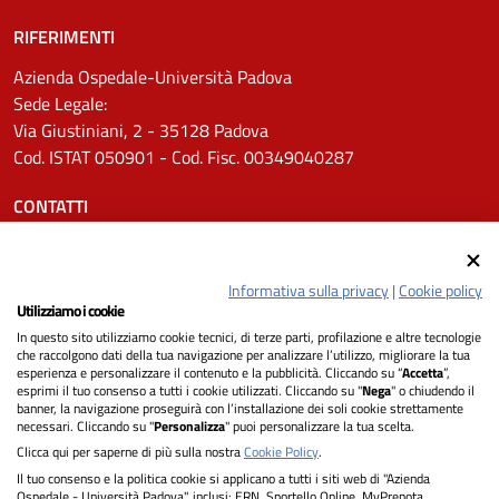
RIFERIMENTI
Azienda Ospedale-Università Padova
Sede Legale:
Via Giustiniani, 2 - 35128 Padova
Cod. ISTAT 050901 - Cod. Fisc. 00349040287
CONTATTI
Tel.
0498211111
Email:
protocollo.aopd@aopd.veneto.it
Informativa sulla privacy
|
Cookie policy
Pec:
protocollo.aopd@pecveneto.it
Utilizziamo i cookie
In questo sito utilizziamo cookie tecnici, di terze parti, profilazione e altre tecnologie
SEGUICI SU
che raccolgono dati della tua navigazione per analizzare l’utilizzo, migliorare la tua
esperienza e personalizzare il contenuto e la pubblicità. Cliccando su “
Accetta
”,
esprimi il tuo consenso a tutti i cookie utilizzati. Cliccando su "
Nega
" o chiudendo il
banner, la navigazione proseguirà con l’installazione dei soli cookie strettamente
necessari. Cliccando su "
Personalizza
" puoi personalizzare la tua scelta.
Privacy
Clicca qui per saperne di più sulla nostra
Cookie Policy
.
Il tuo consenso e la politica cookie si applicano a tutti i siti web di "Azienda
Dichiarazione di Accessibilità
Ospedale - Università Padova", inclusi: ERN, Sportello Online, MyPrenota,