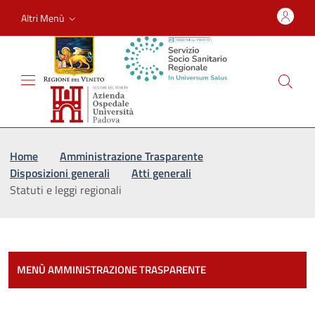
Altri Menù
Vai al percorso di navigazione
Vai al contenuto principale
Home
Amministrazione Trasparente
Disposizioni generali
Atti generali
Statuti e leggi regionali
Most
MENÙ AMMINISTRAZIONE TRASPARENTE