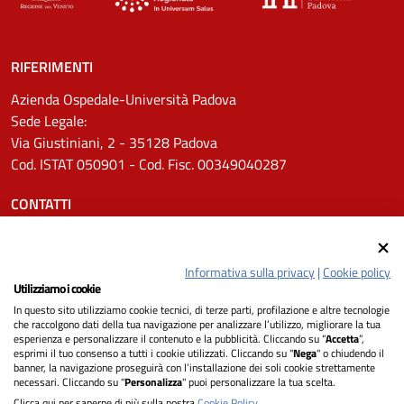
RIFERIMENTI
Azienda Ospedale-Università Padova
Sede Legale:
Via Giustiniani, 2 - 35128 Padova
Cod. ISTAT 050901 - Cod. Fisc. 00349040287
CONTATTI
Tel.
0498211111
Email:
protocollo.aopd@aopd.veneto.it
Informativa sulla privacy
|
Cookie policy
Pec:
protocollo.aopd@pecveneto.it
Utilizziamo i cookie
In questo sito utilizziamo cookie tecnici, di terze parti, profilazione e altre tecnologie
SEGUICI SU
che raccolgono dati della tua navigazione per analizzare l’utilizzo, migliorare la tua
esperienza e personalizzare il contenuto e la pubblicità. Cliccando su “
Accetta
”,
esprimi il tuo consenso a tutti i cookie utilizzati. Cliccando su "
Nega
" o chiudendo il
banner, la navigazione proseguirà con l’installazione dei soli cookie strettamente
necessari. Cliccando su "
Personalizza
" puoi personalizzare la tua scelta.
Privacy
Clicca qui per saperne di più sulla nostra
Cookie Policy
.