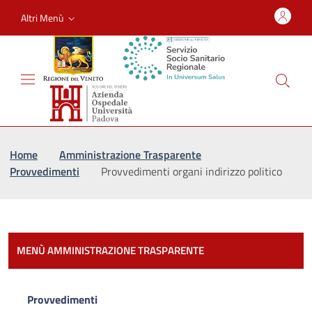
Altri Menù
Vai al percorso di navigazione
Vai al contenuto principale
Home
Amministrazione Trasparente
Provvedimenti
Provvedimenti organi indirizzo politico
Most
MENÙ AMMINISTRAZIONE TRASPARENTE
Provvedimenti