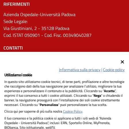
RIFERIMENTI
Azienda Ospedale-Università Padova
Sede Legale:
Via Giustiniani, 2 - 35128 Padova
Cod. ISTAT 050901 - Cod. Fisc. 00349040287
CONTATTI
Tel.
0498211111
Email:
protocollo.aopd@aopd.veneto.it
Informativa sulla privacy
|
Cookie policy
Pec:
protocollo.aopd@pecveneto.it
Utilizziamo i cookie
In questo sito utilizziamo cookie tecnici, di terze parti, profilazione e altre tecnologie
SEGUICI SU
che raccolgono dati della tua navigazione per analizzare l’utilizzo, migliorare la tua
esperienza e personalizzare il contenuto e la pubblicità. Cliccando su “
Accetta
”,
esprimi il tuo consenso a tutti i cookie utilizzati. Cliccando su "
Nega
" o chiudendo il
banner, la navigazione proseguirà con l’installazione dei soli cookie strettamente
necessari. Cliccando su "
Personalizza
" puoi personalizzare la tua scelta.
Privacy
Clicca qui per saperne di più sulla nostra
Cookie Policy
.
Il tuo consenso e la politica cookie si applicano a tutti i siti web di "Azienda
Dichiarazione di Accessibilità
Ospedale - Università Padova", inclusi: ERN, Sportello Online, MyPrenota,
BIObanca, Sito istituzionale, webTV.