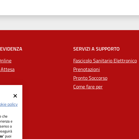
 EVIDENZA
SERVIZI A SUPPORTO
Online
Fascicolo Sanitario Elettronico
 Attesa
Prenotazioni
Pronto Soccorso
Come fare per
kie policy
ie che
erienza e
nsenso a
oseguirà
za
" puoi