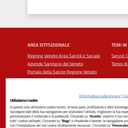
Valuta 1 stelle su 5
Valuta 2 stelle su 5
Valuta 3 stelle su 5
Valuta 4 stelle su 5
Valuta 5 stelle su 5
AREA ISTITUZIONALE
TEMI IN
Regione Veneto Area Sanità e Sociale
Servizi 
Aziende Sanitarie del Veneto
Tempi di
Portale della Salute Regione Veneto
Università di Padova
Informativa sulla privacy
|
Coo
Utilizziamo i cookie
In questo sito utilizziamo cookie tecnici, di terze parti, profilazione e altre tecnolog
raccolgono dati della tua navigazione per analizzare l’utilizzo, migliorare la tua esp
personalizzare il contenuto e la pubblicità. Cliccando su “
Accetta
”, esprimi il tuo co
tutti i cookie utilizzati. Cliccando su "
Nega
" o chiudendo il banner, la navigazione pr
con l’installazione dei soli cookie strettamente necessari. Cliccando su "
Personaliz