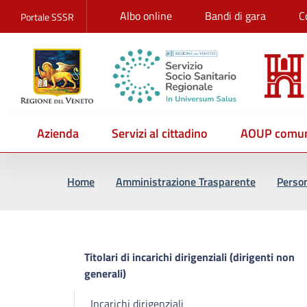
Albo online
Bandi di gara
C
Portale SSSR
Azienda
Servizi al cittadino
AOUP comun
Vai al percorso di navigazione
Vai al contenuto principale
Home
Amministrazione Trasparente
Perso
Titolari di incarichi dirigenziali (dirigenti non
generali)
Incarichi dirigenziali