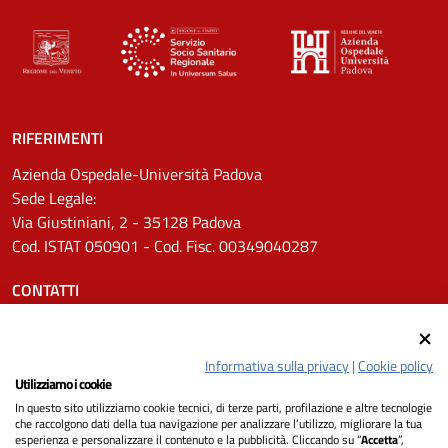
RIFERIMENTI
Azienda Ospedale-Università Padova
Sede Legale:
Via Giustiniani, 2 - 35128 Padova
Cod. ISTAT 050901 - Cod. Fisc. 00349040287
CONTATTI
Tel.
0498211111
Email:
protocollo.aopd@aopd.veneto.it
Informativa sulla privacy
|
Cookie policy
Pec:
protocollo.aopd@pecveneto.it
Utilizziamo i cookie
In questo sito utilizziamo cookie tecnici, di terze parti, profilazione e altre tecnologie
SEGUICI SU
che raccolgono dati della tua navigazione per analizzare l’utilizzo, migliorare la tua
esperienza e personalizzare il contenuto e la pubblicità. Cliccando su “
Accetta
”,