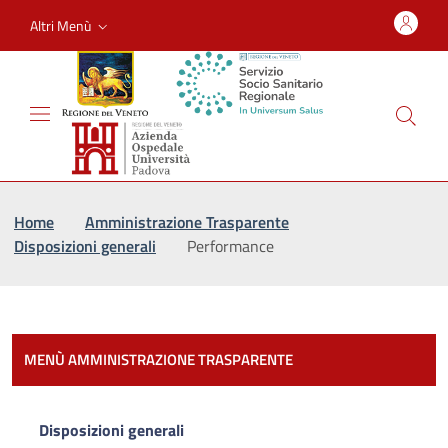
Altri Menù
Vai al percorso di navigazione
Vai al contenuto principale
Home
Amministrazione Trasparente
Disposizioni generali
Performance
Most
MENÙ AMMINISTRAZIONE TRASPARENTE
Disposizioni generali