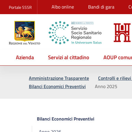
Albo online
Bandi di gara
C
Portale SSSR
Azienda
Servizi al cittadino
AOUP comun
Vai al percorso di navigazione
Vai al contenuto principale
Amministrazione Trasparente
Controlli e rilie
Bilanci Economici Preventivi
Anno 2025
Bilanci Economici Preventivi
Anno 2026