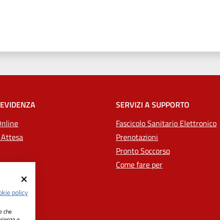
 stelle
 EVIDENZA
SERVIZI A SUPPORTO
Online
Fascicolo Sanitario Elettronico
 Attesa
Prenotazioni
Pronto Soccorso
Come fare per
kie policy
ie che
erienza e