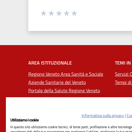
Seleziona una valutazione da 1 a 5
Valuta 1 stelle su 5
Valuta 2 stelle su 5
Valuta 3 stelle su 5
Valuta 4 stelle su 5
Valuta 5 stelle su 5
AREA ISTITUZIONALE
TEMI IN
Regione Veneto Area Sanità e Sociale
Servizi 
Aziende Sanitarie del Veneto
Tempi di
Portale della Salute Regione Veneto
Università di Padova
Informativa sulla privacy
|
Coo
Utilizziamo i cookie
In questo sito utilizziamo cookie tecnici, di terze parti, profilazione e altre tecnolog
raccolgono dati della tua navigazione per analizzare l’utilizzo, migliorare la tua esp