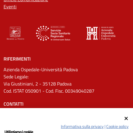
Eventi
RIFERIMENTI
Azienda Ospedale-Università Padova
Sede Legale:
Via Giustiniani, 2 - 35128 Padova
Cod. ISTAT 050901 - Cod. Fisc. 00349040287
CONTATTI
Tel.
0498211111
Email:
protocollo.aopd@aopd.veneto.it
Informativa sulla privacy
|
Cookie policy
Pec:
protocollo.aopd@pecveneto.it
Utilizziamo i cookie