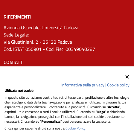
RIFERIMENTI
Azienda Ospedale-Università Padova
Sede Legale:
Via Giustiniani, 2 - 35128 Padova
Cod. ISTAT 050901 - Cod. Fisc. 00349040287
CONTATTI
Tel.
0498211111
Email:
protocollo.aopd@aopd.veneto.it
Informativa sulla privacy
|
Cookie policy
Pec:
protocollo.aopd@pecveneto.it
Utilizziamo i cookie
In questo sito utilizziamo cookie tecnici, di terze parti, profilazione e altre tecnologie
SEGUICI SU
che raccolgono dati della tua navigazione per analizzare l’utilizzo, migliorare la tua
esperienza e personalizzare il contenuto e la pubblicità. Cliccando su “
Accetta
”,
esprimi il tuo consenso a tutti i cookie utilizzati. Cliccando su "
Nega
" o chiudendo il
banner, la navigazione proseguirà con l’installazione dei soli cookie strettamente
necessari. Cliccando su "
Personalizza
" puoi personalizzare la tua scelta.
Privacy
Clicca qui per saperne di più sulla nostra
Cookie Policy
.