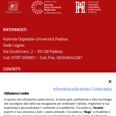
RIFERIMENTI
Azienda Ospedale-Università Padova
Sede Legale:
Via Giustiniani, 2 - 35128 Padova
Cod. ISTAT 050901 - Cod. Fisc. 00349040287
CONTATTI
Tel.
0498211111
Email:
protocollo.aopd@aopd.veneto.it
Informativa sulla privacy
|
Cookie policy
Pec:
protocollo.aopd@pecveneto.it
Utilizziamo i cookie
In questo sito utilizziamo cookie tecnici, di terze parti, profilazione e altre tecnologie
SEGUICI SU
che raccolgono dati della tua navigazione per analizzare l’utilizzo, migliorare la tua
esperienza e personalizzare il contenuto e la pubblicità. Cliccando su “
Accetta
”,
esprimi il tuo consenso a tutti i cookie utilizzati. Cliccando su "
Nega
" o chiudendo il
banner, la navigazione proseguirà con l’installazione dei soli cookie strettamente