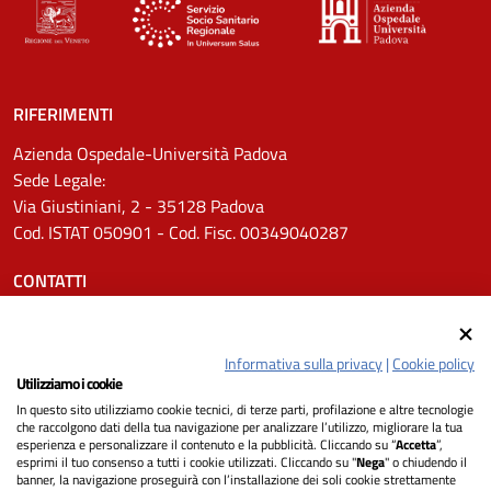
RIFERIMENTI
Azienda Ospedale-Università Padova
Sede Legale:
Via Giustiniani, 2 - 35128 Padova
Cod. ISTAT 050901 - Cod. Fisc. 00349040287
CONTATTI
Tel.
0498211111
Email:
protocollo.aopd@aopd.veneto.it
Informativa sulla privacy
|
Cookie policy
Pec:
protocollo.aopd@pecveneto.it
Utilizziamo i cookie
In questo sito utilizziamo cookie tecnici, di terze parti, profilazione e altre tecnologie
SEGUICI SU
che raccolgono dati della tua navigazione per analizzare l’utilizzo, migliorare la tua
esperienza e personalizzare il contenuto e la pubblicità. Cliccando su “
Accetta
”,
esprimi il tuo consenso a tutti i cookie utilizzati. Cliccando su "
Nega
" o chiudendo il
banner, la navigazione proseguirà con l’installazione dei soli cookie strettamente