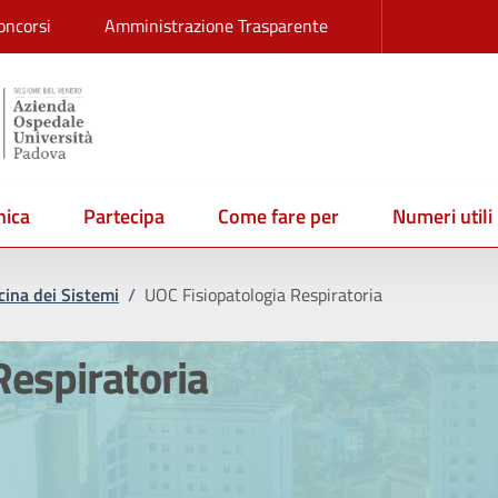
oncorsi
Amministrazione Trasparente
ica
Partecipa
Come fare per
Numeri utili
ina dei Sistemi
/
UOC Fisiopatologia Respiratoria
Respiratoria