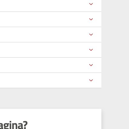
agina?