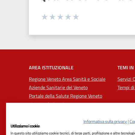
Seleziona una valutazione da 1 a 5
Valuta 1 stelle su 5
Valuta 2 stelle su 5
Valuta 3 stelle su 5
Valuta 4 stelle su 5
Valuta 5 stelle su 5
AREA ISTITUZIONALE
TEMI IN
Regione Veneto Area Sanità e Sociale
Servizi 
Aziende Sanitarie del Veneto
Tempi di
Portale della Salute Regione Veneto
Università di Padova
Informativa sulla privacy
|
Coo
Utilizziamo i cookie
In questo sito utilizziamo cookie tecnici, di terze parti, profilazione e altre tecnolog