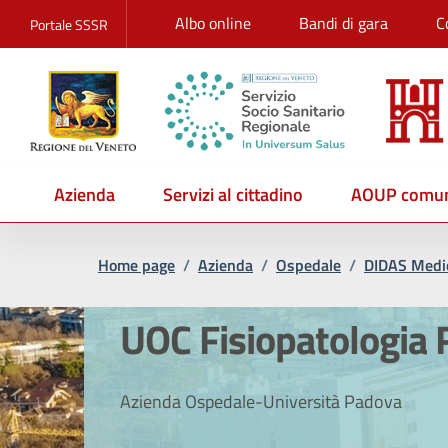
Albo online
Bandi di gara
C
Portale SSSR
Azienda
Servizi al cittadino
AOUP comun
Home page
/
Azienda
/
Ospedale
/
DIDAS Medic
UOC Fisiopatologia 
Azienda Ospedale-Università Padova