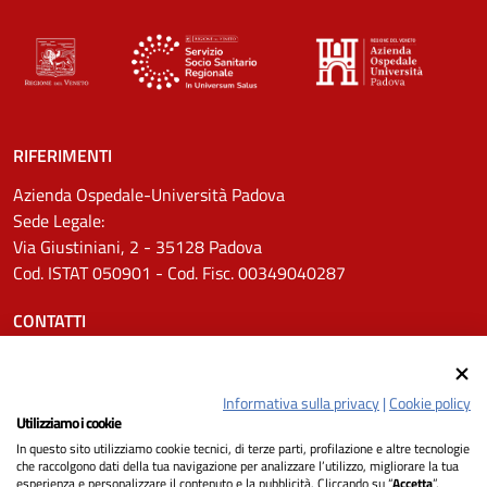
RIFERIMENTI
Azienda Ospedale-Università Padova
Sede Legale:
Via Giustiniani, 2 - 35128 Padova
Cod. ISTAT 050901 - Cod. Fisc. 00349040287
CONTATTI
Tel.
0498211111
Email:
protocollo.aopd@aopd.veneto.it
Informativa sulla privacy
|
Cookie policy
Pec:
protocollo.aopd@pecveneto.it
Utilizziamo i cookie
In questo sito utilizziamo cookie tecnici, di terze parti, profilazione e altre tecnologie
SEGUICI SU
che raccolgono dati della tua navigazione per analizzare l’utilizzo, migliorare la tua
esperienza e personalizzare il contenuto e la pubblicità. Cliccando su “
Accetta
”,