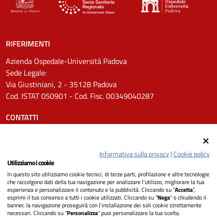
RIFERIMENTI
Azienda Ospedale-Università Padova
Sede Legale:
Via Giustiniani, 2 - 35128 Padova
Cod. ISTAT 050901 - Cod. Fisc. 00349040287
CONTATTI
Tel.
0498211111
Email:
protocollo.aopd@aopd.veneto.it
Informativa sulla privacy
|
Cookie policy
Pec:
protocollo.aopd@pecveneto.it
Utilizziamo i cookie
In questo sito utilizziamo cookie tecnici, di terze parti, profilazione e altre tecnologie
SEGUICI SU
che raccolgono dati della tua navigazione per analizzare l’utilizzo, migliorare la tua
esperienza e personalizzare il contenuto e la pubblicità. Cliccando su “
Accetta
”,
esprimi il tuo consenso a tutti i cookie utilizzati. Cliccando su "
Nega
" o chiudendo il
banner, la navigazione proseguirà con l’installazione dei soli cookie strettamente
necessari. Cliccando su "
Personalizza
" puoi personalizzare la tua scelta.